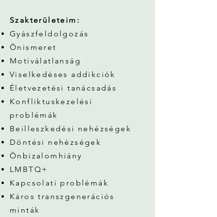
Szakterületeim:
Gyászfeldolgozás
Önismeret
Motiválatlanság
Viselkedéses addikciók
Életvezetési tanácsadás
Konfliktuskezelési
problémák
Beilleszkedési nehézségek
Döntési nehézségek
Önbizalomhiány
LMBTQ+
Kapcsolati problémák
Káros transzgenerációs
minták