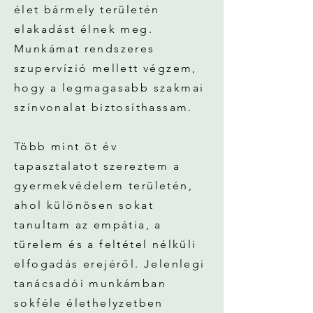
élet bármely területén
elakadást élnek meg.
Munkámat rendszeres
szupervízió mellett végzem,
hogy a legmagasabb szakmai
színvonalat biztosíthassam.
Több mint öt év
tapasztalatot szereztem a
gyermekvédelem területén,
ahol különösen sokat
tanultam az empátia, a
türelem és a feltétel nélküli
elfogadás erejéről. Jelenlegi
tanácsadói munkámban
sokféle élethelyzetben