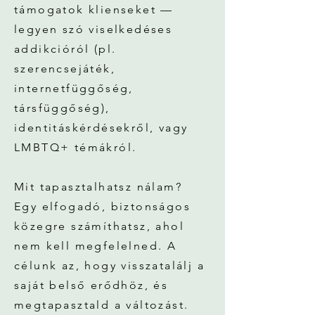
támogatok klienseket —
legyen szó viselkedéses
addikcióról (pl.
szerencsejáték,
internetfüggőség,
társfüggőség),
identitáskérdésekről, vagy
LMBTQ+ témákról.
Mit tapasztalhatsz nálam?
Egy elfogadó, biztonságos
közegre számíthatsz, ahol
nem kell megfelelned. A
célunk az, hogy visszatalálj a
saját belső erődhöz, és
megtapasztald a változást.