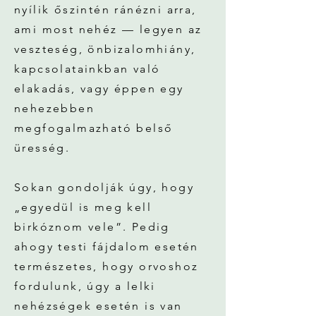
nyílik őszintén ránézni arra,
ami most nehéz — legyen az
veszteség, önbizalomhiány,
kapcsolatainkban való
elakadás, vagy éppen egy
nehezebben
megfogalmazható belső
üresség.
Sokan gondolják úgy, hogy
„egyedül is meg kell
birkóznom vele”. Pedig
ahogy testi fájdalom esetén
természetes, hogy orvoshoz
fordulunk, úgy a lelki
nehézségek esetén is van