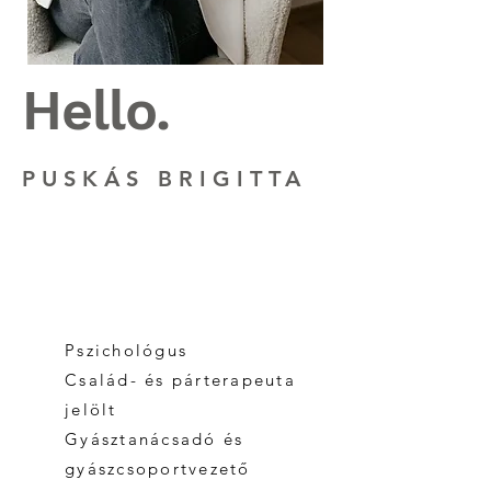
Hello.
PUSKÁS BRIGITTA
Pszichológus
Család- és párterapeuta
jelölt
Gyásztanácsadó és
g
yászcsoportvezető