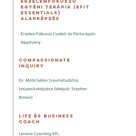
​Érzelemfókuszú
egyéni terápia (EFIT
Essentials)
alapképzés
Érzelem Fókuszú Család- és Párterápiás
Alapítvány
​Compassionate
Inquiry
Dr. Máté Gábor traumatudatos
terapeutaképzése (kiképző: Stephen
Brown)
​Life és Business
Coach
Lemma Coaching Kft.​