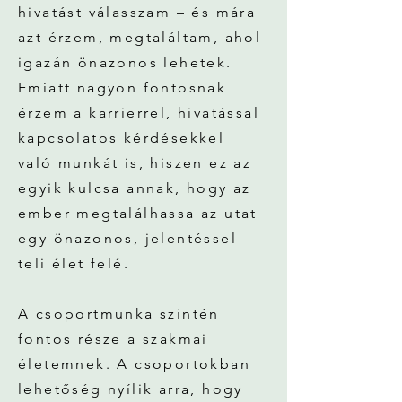
hivatást válasszam – és mára
azt érzem, megtaláltam, ahol
igazán önazonos lehetek.
Emiatt nagyon fontosnak
érzem a karrierrel, hivatással
kapcsolatos kérdésekkel
való munkát is, hiszen ez az
egyik kulcsa annak, hogy az
ember megtalálhassa az utat
egy önazonos, jelentéssel
teli élet felé.
A csoportmunka szintén
fontos része a szakmai
életemnek. A csoportokban
lehetőség nyílik arra, hogy