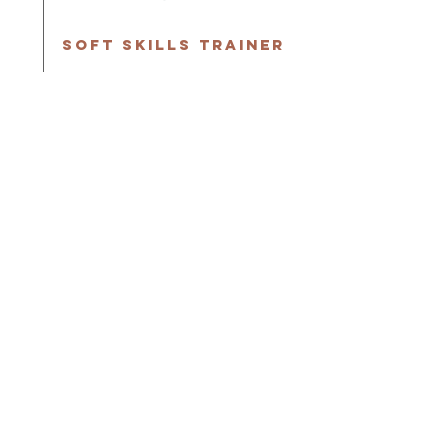
Soft Skills Trainer
Trénerképzés, EGEA Europe, Zágráb​