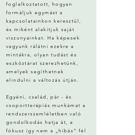
foglalkoztatott, hogyan
formáljuk egymást a
kapcsolatainkon keresztül,
és miként alakítjuk saját
viszonyainkat. Ha képesek
vagyunk rálátni ezekre a
mintákra, olyan tudást és
eszköztárat szerezhetünk,
amelyek segíthetnek
elindulni a változás útján.
Egyéni, család, pár - és
csoportterápiás munkámat a
rendszerszemléletben való
gondolkodás hatja át, a
fókusz így nem a „hibás” fél