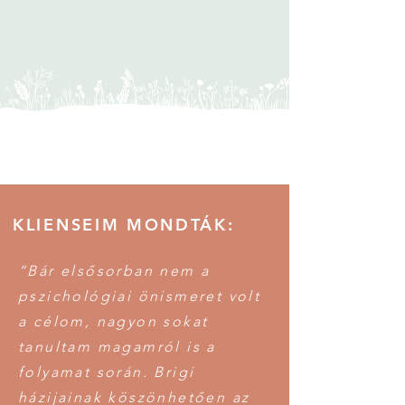
KLIENSEIM MONDTÁK:
“Bár elsősorban nem a
pszichológiai önismeret volt
a célom, nagyon sokat
tanultam magamról is a
folyamat során. Brigi
házijainak köszönhetően az