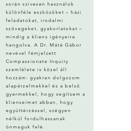
során szívesen használok
különféle eszközöket – házi
feladatokat, irodalmi
szövegeket, gyakorlatokat –
mindig a kliens igényeire
hangolva. A Dr. Máté Gábor
nevével fémjelzett
Compassionate Inquiry
szemlélete is közel áll
hozzám: gyakran dolgozom
alapérzelmekkel és a belső
gyermekkel, hogy segítsem a
klienseimet abban, hogy
együttérzéssel, szégyen
nélkül fordulhassanak
önmaguk felé.