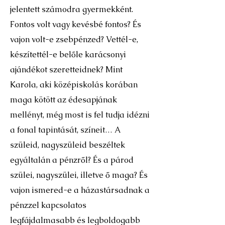
jelentett számodra gyermekként.
Fontos volt vagy kevésbé fontos? És
vajon volt-e zsebpénzed? Vettél-e,
készítettél-e belőle karácsonyi
ajándékot szeretteidnek? Mint
Karola, aki középiskolás korában
maga kötött az édesapjának
mellényt, még most is fel tudja idézni
a fonal tapintását, színeit… A
szüleid, nagyszüleid beszéltek
egyáltalán a pénzről? És a párod
szülei, nagyszülei, illetve ő maga? És
vajon ismered-e a házastársadnak a
pénzzel kapcsolatos
legfájdalmasabb és legboldogabb