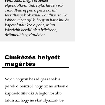
pénz adja, mégis érdemes
elgondolkodnunk rajta, hiszen sok
családban éppen a pénz körüli
feszültségek okoznak konfliktust. Ha
jobban megértjük, hogyan hat ránk és
kapcsolatainkra a pénz, talán
közelebb kerülünk a békésebb,
örömtelibb együttléthez.
Címkézés helyett
megértés
Vajon hogyan beszélgessenek a
párok a pénzről, hogy az ne ártson a
kapcsolatuknak? A legfontosabb
talán az, hogy ne skatulyázzák be