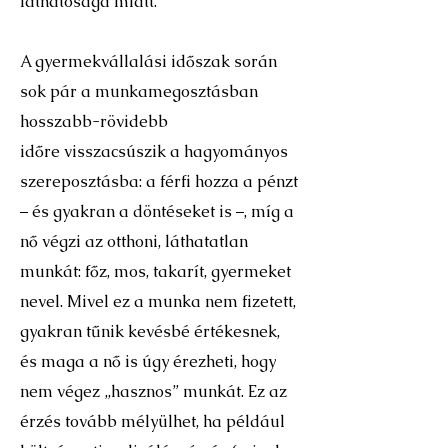
láthatósága miatt.
A gyermekvállalási időszak során
sok pár a munkamegosztásban
hosszabb-rövidebb
időre visszacsúszik a hagyományos
szereposztásba: a férfi hozza a pénzt
– és gyakran a döntéseket is –, míg a
nő végzi az otthoni, láthatatlan
munkát: főz, mos, takarít, gyermeket
nevel. Mivel ez a munka nem fizetett,
gyakran tűnik kevésbé értékesnek,
és maga a nő is úgy érezheti, hogy
nem végez „hasznos” munkát. Ez az
érzés tovább mélyülhet, ha például