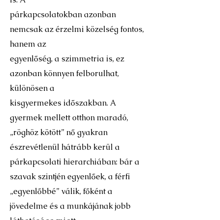
párkapcsolatokban azonban
nemcsak az érzelmi közelség fontos,
hanem az
egyenlőség, a szimmetria is, ez
azonban könnyen felborulhat,
különösen a
kisgyermekes időszakban. A
gyermek mellett otthon maradó,
„röghöz kötött” nő gyakran
észrevétlenül hátrább kerül a
párkapcsolati hierarchiában: bár a
szavak szintjén egyenlőek, a férfi
„egyenlőbbé” válik, főként a
jövedelme és a munkájának jobb