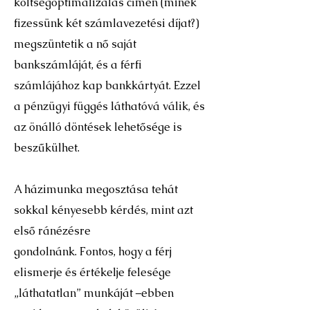
költségoptimalizálás címén (minek
fizessünk két számlavezetési díjat?)
megszüntetik a nő saját
bankszámláját, és a férfi
számlájához kap bankkártyát. Ezzel
a pénzügyi függés láthatóvá válik, és
az önálló döntések lehetősége is
beszűkülhet.
A házimunka megosztása tehát
sokkal kényesebb kérdés, mint azt
első ránézésre
gondolnánk. Fontos, hogy a férj
elismerje és értékelje felesége
„láthatatlan” munkáját –ebben