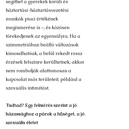
segíthet a gyerekek körüli és
háztartási-háztartásvezetési
munkák piaci értékének
megismerése is –, és közösen
törekedjenek az egyensúlyra. Ha a
szimmetriában beálló változások
kimondhatóak, a belül rekedt rossz
érzések felszínre kerülhetnek, akkor
nem rombolják alattomosan a
kapcsolat más területeit, például a
szexuális intimitást.
Tudtad? Egy felmérés szerint a jó
házassághoz a párok a hűséget, a jó
szexuális életet