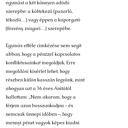
egymást a két könnyen adódó
szerepbe: a költekező (pazarló,
tékozló…) vagy éppen a kuporgató
(fösvény, zsugori…) szerepébe.
Egymás efféle címkézése nem segít
abban, hogy a pénzzel kapcsolatos
konfliktusainkat megoldjuk. Erre
megoldási kísérlet lehet, hogy
részben külön kasszán legyünk, mint
ahogyan azt a 36 éves Anitától
hallottam: „Nem akarom, hogy a
férjem azon bosszankodjon – és
nemcsak ünnepi időben –, hogy
mennyi pénzt vagyok képes kiadni