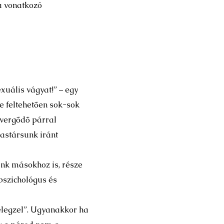
a vonatkozó
uális vágyat!” – egy
te feltehetően sok-sok
 vergődő párral
zastársunk iránt
unk másokhoz is, része
pszichológus és
lélegzel”. Ugyanakkor ha