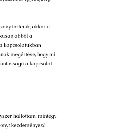
szony történik, akkor a
ikusan abból a
r a kapcsolatukban
nnak megértése, hogy mi
fontosságú a kapcsolat
szer hallottam, mintegy
szonyt kezdeményező