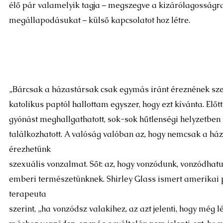
élő pár valamelyik tagja – megszegve a kizárólagosságr
megállapodásukat – külső kapcsolatot hoz létre.
„Bárcsak a házastársak csak egymás iránt éreznének szex
katolikus paptól hallottam egyszer, hogy ezt kívánta. Előt
gyónást meghallgathatott, sok-sok hűtlenségi helyzetben
találkozhatott. A valóság valóban az, hogy nemcsak a há
érezhetünk
szexuális vonzalmat. Sőt: az, hogy vonzódunk, vonzódhat
emberi természetünknek. Shirley Glass ismert amerikai 
terapeuta
szerint, „ha vonzódsz valakihez, az azt jelenti, hogy még 