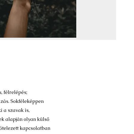
, félrelépés;
azás. Sokféleképpen
i a szavak is,
k alapján olyan külső
ötelezett kapcsolatban