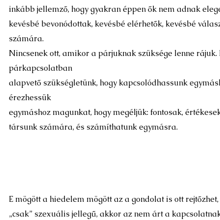
inkább jellemző, hogy gyakran éppen ők nem adnak eleg
kevésbé bevonódottak, kevésbé elérhetők, kevésbé válas
számára.
Nincsenek ott, amikor a párjuknak szüksége lenne rájuk. 
párkapcsolatban
alapvető szükségletünk, hogy kapcsolódhassunk egymásh
érezhessük
egymáshoz magunkat, hogy megéljük: fontosak, értékesek
társunk számára, és számíthatunk egymásra.
E mögött a hiedelem mögött az a gondolat is ott rejtőzhet,
„csak” szexuális jellegű, akkor az nem árt a kapcsolatn