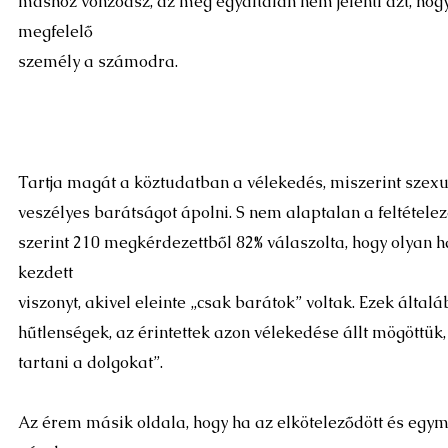
máshoz vonzódsz, az még egyáltalán nem jelenti azt, ho
megfelelő
személy a számodra.
Tartja magát a köztudatban a vélekedés, miszerint szexu
veszélyes barátságot ápolni. S nem alaptalan a feltételez
szerint 210 megkérdezettből 82% válaszolta, hogy olyan 
kezdett
viszonyt, akivel eleinte „csak barátok” voltak. Ezek által
hűtlenségek, az érintettek azon vélekedése állt mögöttü
tartani a dolgokat”.
Az érem másik oldala, hogy ha az elköteleződött és egym