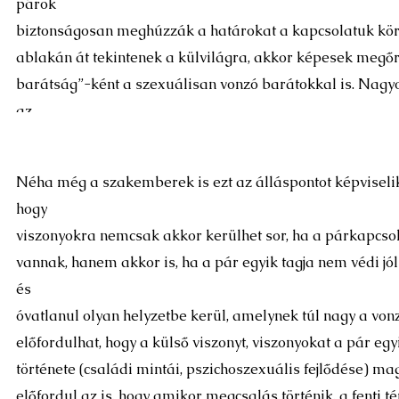
párok
biztonságosan meghúzzák a határokat a kapcsolatuk körü
ablakán át tekintenek a külvilágra, akkor képesek megőr
barátság”-ként a szexuálisan vonzó barátokkal is. Nagy
az
is, hogy ezek a barátok a párkapcsolatnak is a barátai l
Néha még a szakemberek is ezt az álláspontot képviselik
hogy
viszonyokra nemcsak akkor kerülhet sor, ha a párkapcs
vannak, hanem akkor is, ha a pár egyik tagja nem védi jól
és
óvatlanul olyan helyzetbe kerül, amelynek túl nagy a vonze
előfordulhat, hogy a külső viszonyt, viszonyokat a pár egy
története (családi mintái, pszichoszexuális fejlődése) m
előfordul az is, hogy amikor megcsalás történik, a fenti 