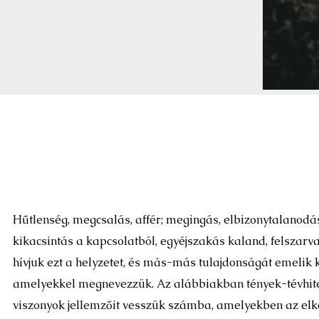
Hűtlenség, megcsalás, affér; megingás, elbizonytalanodás
kikacsintás a kapcsolatból, egyéjszakás kaland, felszarv
hívjuk ezt a helyzetet, és más-más tulajdonságát emelik k
amelyekkel megnevezzük. Az alábbiakban tények-tévhite
viszonyok jellemzőit vesszük számba, amelyekben az elk