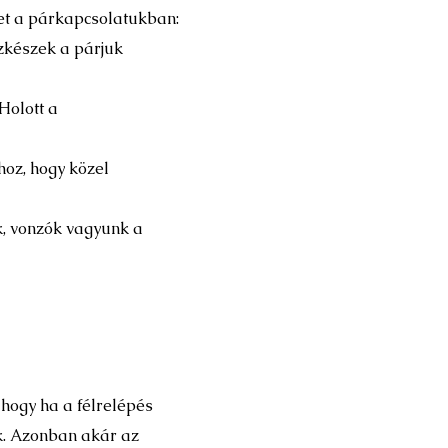
et a párkapcsolatukban:
zkészek a párjuk
Holott a
oz, hogy közel
, vonzók vagyunk a
 hogy ha a félrelépés
ak. Azonban akár az