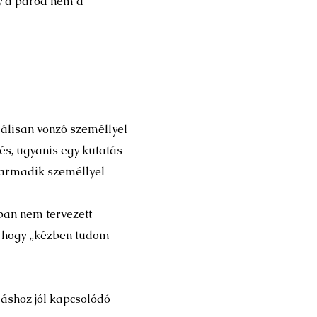
gy a párod nem a
álisan vonzó személlyel
és, ugyanis egy kutatás
harmadik személlyel
ában nem tervezett
k, hogy „kézben tudom
áshoz jól kapcsolódó