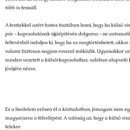
több is fennáll.
A fentiekkel azért fontos tisztában lenni, hogy ha külső vi
pár – kapcsolatának újjáépítésén dolgozva – ne automat
feltevésből induljon ki, hogy ha ez megtörténhetett, akko
valami biztosan nagyon rosszul működik. Ugyanakkor a
minden vezetett a külsőrkapcsolathoz, valóban alapvető 
jövőjére nézve.
Ez a hiedelem erősen él a köztudatban, jómagam nem egy
magyarázva a félrelépést. A valóság az, hogy a külső vi
felekre