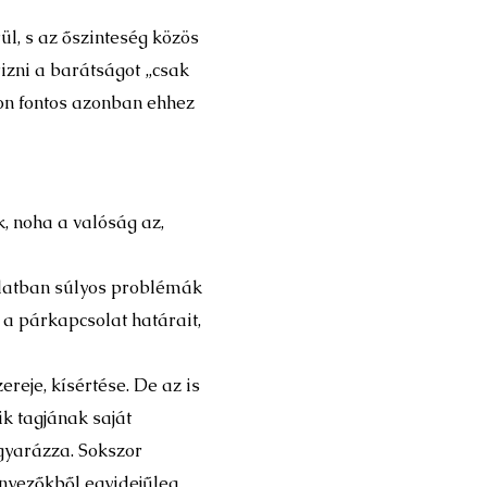
l, s az őszinteség közös
izni a barátságot „csak
on fontos azonban ehhez
egyenek.
, noha a valóság az,
olatban súlyos problémák
 a párkapcsolat határait,
reje, kísértése. De az is
ik tagjának saját
agyarázza. Sokszor
tényezőkből egyidejűleg